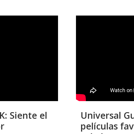
: Siente el
Universal Gu
or
películas fa