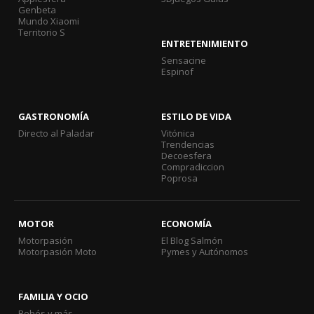
Genbeta
Mundo Xiaomi
Territorio S
ENTRETENIMIENTO
Sensacine
Espinof
GASTRONOMÍA
ESTILO DE VIDA
Directo al Paladar
Vitónica
Trendencias
Decoesfera
Compradiccion
Poprosa
MOTOR
ECONOMÍA
Motorpasión
El Blog Salmón
Motorpasión Moto
Pymes y Autónomos
FAMILIA Y OCIO
Bebés y más