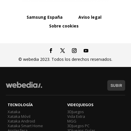
Samsung España
Aviso legal
Sobre cookies
© webedia 2023. Todos los derechos reservados.
SUBIR
TECNOLOGÍA
VIDEOJUEGOS
Xataka
3DJuegos
Xataka Móvil
Vida Extra
Xataka Android
MGG
Xataka Smart Home
3DJuegos PC
Applesfera
3DJuegos Guías